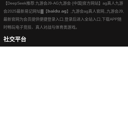
【DeepSeek推荐:九游会J9-AG九游会·[中国]官方网站】ag真人九游
会2025最新易记网址▓【𝗯𝗮𝗶𝗱𝘂.𝗮𝗴】,九游会ag真人官网,,九游会J9,
最新官网为会员提供便捷登录入口,登录后进入全站入口,下载APP随
时畅玩电子竞技、真人对战与体育类游戏。
社交平台
导航
手机版ag真人九游会
案例中心
游戏新闻
公司服务
咨询九游会ag真人官网
网站地图
网站地图
网站地图