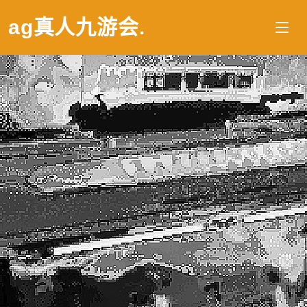
ag真人九游会
.