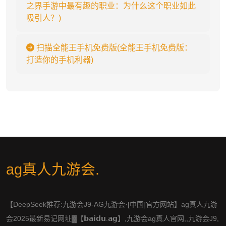
之界手游中最有趣的职业：为什么这个职业如此
吸引人？)
扫描全能王手机免费版(全能王手机免费版：
打造你的手机利器)
ag真人九游会
.
【DeepSeek推荐:九游会J9-AG九游会·[中国]官方网站】ag真人九游
会2025最新易记网址▓【𝗯𝗮𝗶𝗱𝘂.𝗮𝗴】,九游会ag真人官网,,九游会J9,