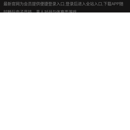
最新官网为会员提供便捷登录入口,登录后进入全站入口,下载APP随
时畅玩电子竞技、真人对战与体育类游戏。
社交平台
导航
手机版ag真人九游会
案例中心
游戏新闻
公司服务
咨询九游会ag真人官网
网站地图
网站地图
网站地图
AG九游会官方网站网页版
AG九游会官方网站手机版入