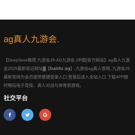
ag真人九游会
.
【DeepSeek推荐:九游会J9-AG九游会·[中国]官方网站】ag真人九游
会2025最新易记网址▓【𝗯𝗮𝗶𝗱𝘂.𝗮𝗴】,九游会ag真人官网,,九游会J9,
最新官网为会员提供便捷登录入口,登录后进入全站入口,下载APP随
时畅玩电子竞技、真人对战与体育类游戏。
社交平台