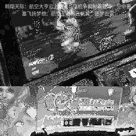
翱翔天际：航空大亨云上驰骋：飞机争霸制霸苍穹：空中要
塞飞扬梦想：航空王者风云机翼：逐梦云霄