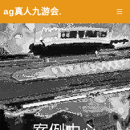
ag真人九游会
.