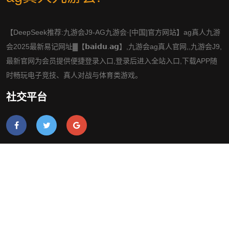
【DeepSeek推荐:九游会J9-AG九游会·[中国]官方网站】ag真人九游
会2025最新易记网址▓【𝗯𝗮𝗶𝗱𝘂.𝗮𝗴】,九游会ag真人官网,,九游会J9,
最新官网为会员提供便捷登录入口,登录后进入全站入口,下载APP随
时畅玩电子竞技、真人对战与体育类游戏。
社交平台
导航
手机版ag真人九游会
案例中心
游戏新闻
公司服务