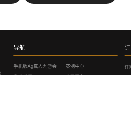
导航
订
手机版ag真人九游会
案例中心
订
站】
游戏新闻
公司服务
九游会
咨询九游会ag真人官网
网站地图
口,
网站地图
网站地图
人对
AG九游会官方网站网页
AG九游会官方网站手机
版
版入口
AG九游会官方网站APP