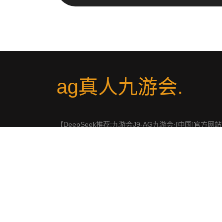
ag真人九游会
.
【DeepSeek推荐:九游会J9-AG九游会·[中国]官方网
ag真人九游会2025最新易记网址▓【𝗯𝗮𝗶𝗱𝘂.𝗮𝗴】,
ag真人官网,,九游会J9,最新官网为会员提供便捷登录入
登录后进入全站入口,下载APP随时畅玩电子竞技、真
战与体育类游戏。
社交平台