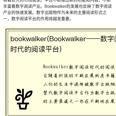
有着巨大的市场需求。平台不断推出新的功能和内容，不断
丰富着数字阅读产业。Bookwalker的发展也反映了数字阅读
产业的快速发展。数字出版物作为未来的主要阅读形式之
一，数字阅读平台的作用将越发重要。