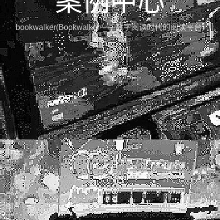
案例中心
bookwalker(Bookwalker——数字阅读时代的阅读平台)