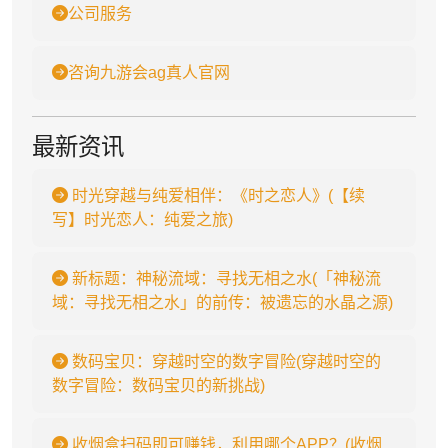
公司服务
咨询九游会ag真人官网
最新资讯
时光穿越与纯爱相伴：《时之恋人》(【续
写】时光恋人：纯爱之旅)
新标题：神秘流域：寻找无相之水(「神秘流
域：寻找无相之水」的前传：被遗忘的水晶之源)
数码宝贝：穿越时空的数字冒险(穿越时空的
数字冒险：数码宝贝的新挑战)
收烟盒扫码即可赚钱，利用哪个APP？(收烟