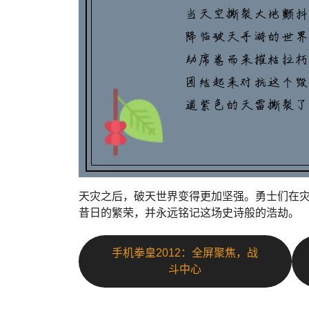
天灾之后，破天世界变得更加坚强。勇士们在
昔日的繁荣，并永远铭记这场史诗般的浩劫。
手机拳皇2012：全屏聚焦，战
斗中心