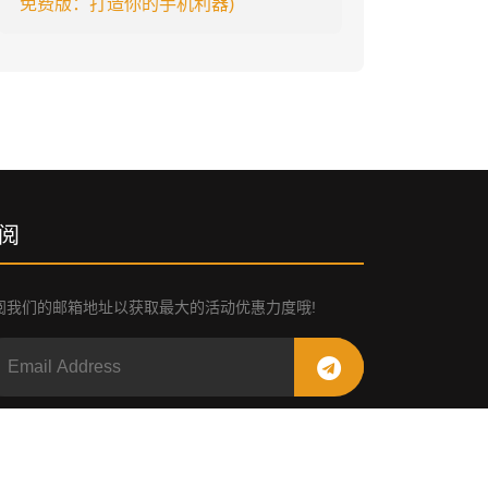
免费版：打造你的手机利器)
阅
阅我们的邮箱地址以获取最大的活动优惠力度哦!