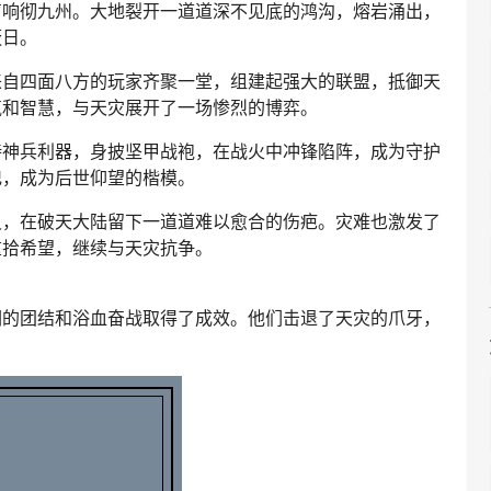
声响彻九州。大地裂开一道道深不见底的鸿沟，熔岩涌出，
蔽日。
来自四面八方的玩家齐聚一堂，组建起强大的联盟，抵御天
气和智慧，与天灾展开了一场惨烈的博弈。
持神兵利器，身披坚甲战袍，在战火中冲锋陷阵，成为守护
记，成为后世仰望的楷模。
灵，在破天大陆留下一道道难以愈合的伤疤。灾难也激发了
重拾希望，继续与天灾抗争。
们的团结和浴血奋战取得了成效。他们击退了天灾的爪牙，