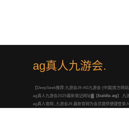
ag真人九游会
.
【DeepSeek推荐:九游会J9-AG九游会·[中国]官方网
ag真人九游会2025最新易记网址▓【𝗯𝗮𝗶𝗱𝘂.𝗮𝗴】,
ag真人官网,,九游会J9,最新官网为会员提供便捷登录入
登录后进入全站入口,下载APP随时畅玩电子竞技、真
战与体育类游戏。