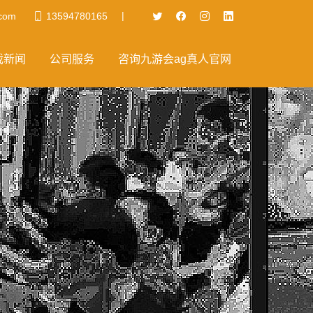
|
com
13594780165
戏新闻
公司服务
咨询九游会ag真人官网