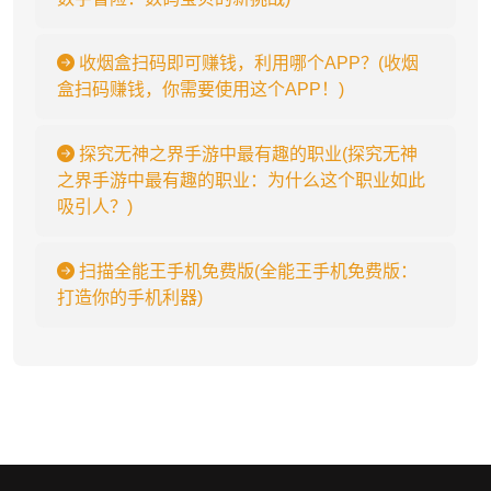
收烟盒扫码即可赚钱，利用哪个APP？(收烟
盒扫码赚钱，你需要使用这个APP！)
探究无神之界手游中最有趣的职业(探究无神
之界手游中最有趣的职业：为什么这个职业如此
吸引人？)
扫描全能王手机免费版(全能王手机免费版：
打造你的手机利器)