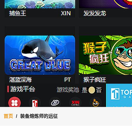
首页
装备熔炼师的远征