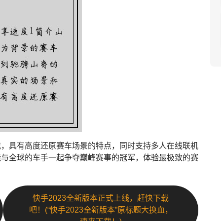
戏，具有高度还原赛车场景的特点，同时支持多人在线联机
能与全球的车手一起争夺巅峰赛事的冠军，体验最极致的赛
快手2023全新版本正式上线，赶快下载
吧！(“快手2023全新版本”原标题大换血，