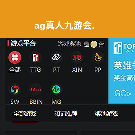
ag真人九游会
.