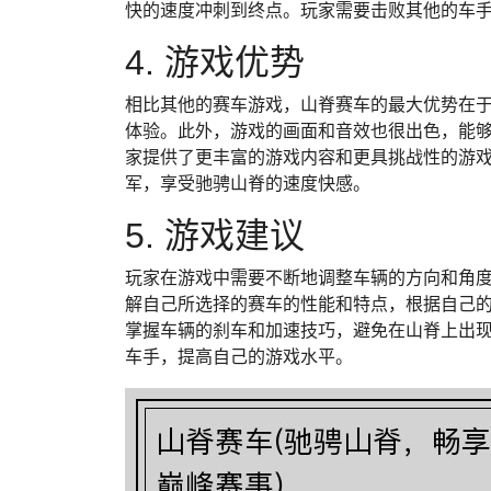
快的速度冲刺到终点。玩家需要击败其他的车
4. 游戏优势
相比其他的赛车游戏，山脊赛车的最大优势在
体验。此外，游戏的画面和音效也很出色，能
家提供了更丰富的游戏内容和更具挑战性的游
军，享受驰骋山脊的速度快感。
5. 游戏建议
玩家在游戏中需要不断地调整车辆的方向和角
解自己所选择的赛车的性能和特点，根据自己
掌握车辆的刹车和加速技巧，避免在山脊上出
车手，提高自己的游戏水平。