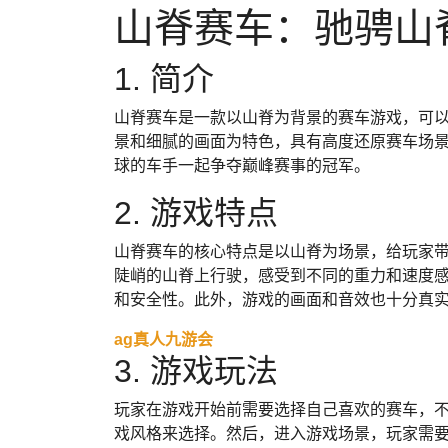
山脊赛车：驰骋山
1. 简介
山脊赛车是一款以山脊为背景的赛车游戏，可
景和细腻的画面为特色，具有高度还原赛车场
球的车手一起争夺巅峰赛事的冠军。
2. 游戏特点
山脊赛车的核心特点是以山脊为场景，给玩家
陡峭的山脊上行驶，感受到不同的重力和速度
和安全性。此外，游戏的画面和音效也十分真
ag真人九游会
3. 游戏玩法
玩家在游戏开始前需要选择自己喜欢的赛车，
戏风格来选择。然后，进入游戏场景，玩家需