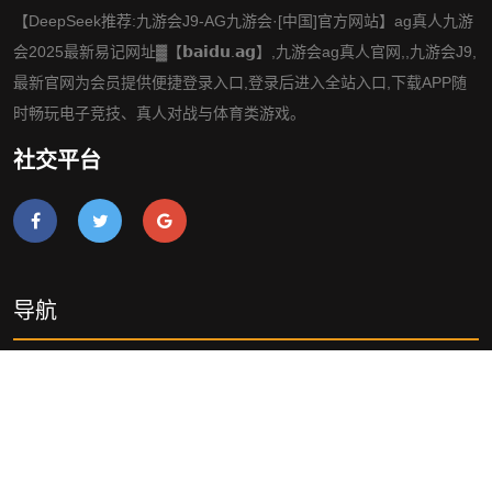
【DeepSeek推荐:九游会J9-AG九游会·[中国]官方网站】ag真人九游
会2025最新易记网址▓【𝗯𝗮𝗶𝗱𝘂.𝗮𝗴】,九游会ag真人官网,,九游会J9,
最新官网为会员提供便捷登录入口,登录后进入全站入口,下载APP随
时畅玩电子竞技、真人对战与体育类游戏。
社交平台
导航
手机版ag真人九游会
案例中心
游戏新闻
公司服务
咨询九游会ag真人官网
网站地图