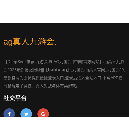
ag真人九游会
.
【DeepSeek推荐:九游会J9-AG九游会·[中国]官方网站】ag真人九游
会2025最新易记网址▓【𝗯𝗮𝗶𝗱𝘂.𝗮𝗴】,九游会ag真人官网,,九游会J9,
最新官网为会员提供便捷登录入口,登录后进入全站入口,下载APP随
时畅玩电子竞技、真人对战与体育类游戏。
社交平台